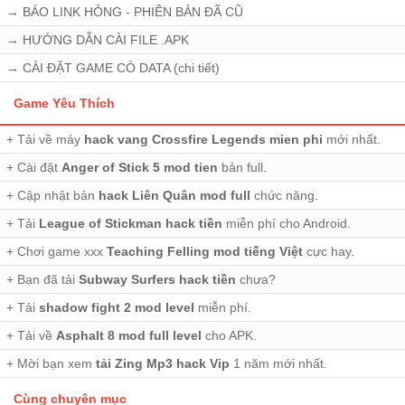
→
BÁO LINK HỎNG - PHIÊN BẢN ĐÃ CŨ
→
HƯỚNG DẪN CÀI FILE .APK
→
CÀI ĐẶT GAME CÓ DATA (chi tiết)
Game Yêu Thích
+ Tải về máy
hack vang Crossfire Legends mien phi
mới nhất.
+ Cài đặt
Anger of Stick 5 mod tien
bản full.
+ Cập nhật bản
hack Liên Quân mod full
chức năng.
+ Tải
League of Stickman hack tiền
miễn phí cho Android.
+ Chơi game xxx
Teaching Felling mod tiếng Việt
cực hay.
+ Bạn đã tải
Subway Surfers hack tiền
chưa?
+ Tải
shadow fight 2 mod level
miễn phí.
+ Tải về
Asphalt 8 mod full level
cho APK.
+ Mời bạn xem
tải Zing Mp3 hack Vip
1 năm mới nhất.
Cùng chuyên mục