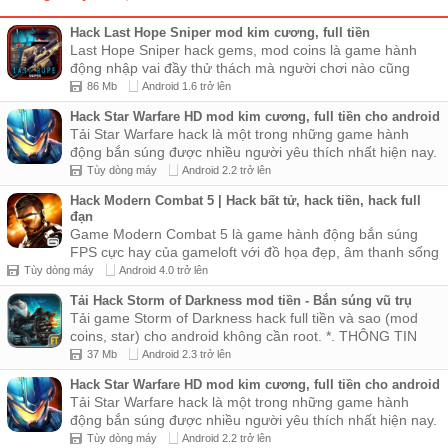
Hack Last Hope Sniper mod kim cương, full tiền
Last Hope Sniper hack gems, mod coins là game hành
động nhập vai đầy thử thách mà người chơi nào cũng
muốn trải ...
86 Mb
Android 1.6 trở lên
Hack Star Warfare HD mod kim cương, full tiền cho android
Tải Star Warfare hack là một trong những game hành
động bắn súng được nhiều người yêu thích nhất hiện nay.
Để ...
Tùy dòng máy
Android 2.2 trở lên
Hack Modern Combat 5 | Hack bất tử, hack tiền, hack full
đạn
Game Modern Combat 5 là game hành động bắn súng
FPS cực hay của gameloft với đồ họa đẹp, âm thanh sống
động đã ...
Tùy dòng máy
Android 4.0 trở lên
Tải Hack Storm of Darkness mod tiền - Bắn súng vũ trụ
Tải game Storm of Darkness hack full tiền và sao (mod
coins, star) cho android không cần root. *. THÔNG TIN
BẢN MOD: - M...
37 Mb
Android 2.3 trở lên
Hack Star Warfare HD mod kim cương, full tiền cho android
Tải Star Warfare hack là một trong những game hành
động bắn súng được nhiều người yêu thích nhất hiện nay.
Để ...
Tùy dòng máy
Android 2.2 trở lên