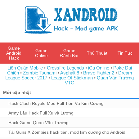
Game
Game
Game
Android
Thủ Thuật
Tin Tức
Online
Đánh Bài
Hack
Liên Quân Mobile
•
Crossfire Legends
•
iCa Online
•
Poke Đại
Chiến
•
Zombie Tsunami
•
Asphalt 8
•
Brave Fighter 2
•
Dream
League Soccer 2017
•
League Of Stickman
•
Quan Vân Trường
VTC
Mới cập nhật
Hack Clash Royale Mod Full Tiền Và Kim Cương
Army Lậu Hack Full Xu và Lượng
Hack Game Quan Vân Trường
Tải Guns X Zombies hack tiền, mod kim cương cho Android