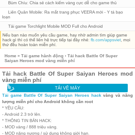
Bùm Chíu: Chia sẻ cách kiếm vàng cực dễ cho game thủ
Liên Quân Mobile: Ra mắt trang phục VEERA mới - Y tá bạo
loạn
Tải game Torchlight Mobile MOD Full cho Android
Nếu bạn nào muốn yêu cầu game, hay nhờ admin tìm giúp game
hack gì thì có thể liên hệ trực tiếp tại đây nhé:
fb.com/appsviet
, mọi
thứ đều hoàn toàn miễn phí.
Home
»
Tải game hành động
›
Tải hack Battle Of Super
Saiyan Heroes mod vàng miễn phí
Tải hack Battle Of Super Saiyan Heroes mod
vàng miễn phí
TẢI VỀ MÁY
Tải game Battle Of Super Saiyan Heroes hack
vàng và năng
lượng miễn phí cho Android không cần root
* YÊU CẦU:
- Android 2.3 trở lên.
* THÔNG TIN BẢN HACK:
- MOD vàng / 888 triệu vàng.
- MOD năng nượng / sử dụng không giới hạn.