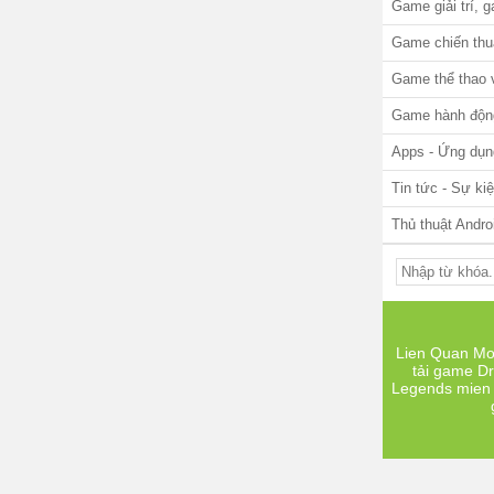
Game giải trí,
Game chiến thuâ
Game thể thao v
Game hành độn
Apps - Ứng dụ
Tin tức - Sự kiê
Thủ thuật Andro
Lien Quan Mo
tải game
Dr
Legends mien 