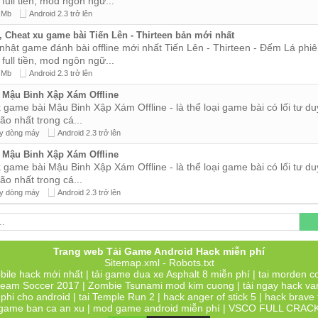
full tiền, mod ngôn ngữ...
 Mb
Android 2.3 trở lên
 Cheat xu game bài Tiến Lên - Thirteen bản mới nhất
nhật game đánh bài offline mới nhất Tiến Lên - Thirteen - Đếm Lá phi
full tiền, mod ngôn ngữ...
 Mb
Android 2.3 trở lên
Mậu Binh Xập Xám Offline
game bài Mậu Binh Xập Xám Offline - là thể loại game bài có lối tư du
não nhất trong cá...
y dòng máy
Android 2.3 trở lên
Mậu Binh Xập Xám Offline
game bài Mậu Binh Xập Xám Offline - là thể loại game bài có lối tư du
não nhất trong cá...
y dòng máy
Android 2.3 trở lên
Trang web Tải Game Android Hack miễn phí
Sitemap.xml
-
Robots.txt
bile hack
mới nhất | tải
game dua xe Asphalt 8
miễn phí |
tai morden c
eam Soccer 2017
|
Zombie Tsunami mod kim cuong
| tải ngay
hack va
phi
cho android |
tai Temple Run 2
|
hack anger of stick 5
|
hack brave 
game ban ca an xu
|
mod game android miễn phí
|
VSCO FULL CRAC