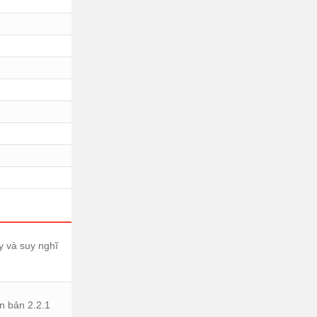
y và suy nghĩ
ên bản 2.2.1