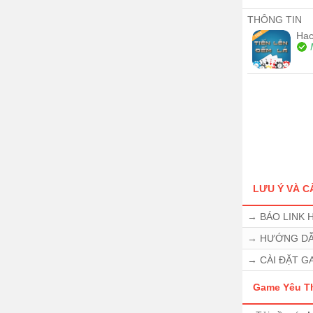
THÔNG TIN
Hac
LƯU Ý VÀ CA
→
BÁO LINK H
→
HƯỚNG DẪ
→
CÀI ĐẶT GA
Game Yêu Th