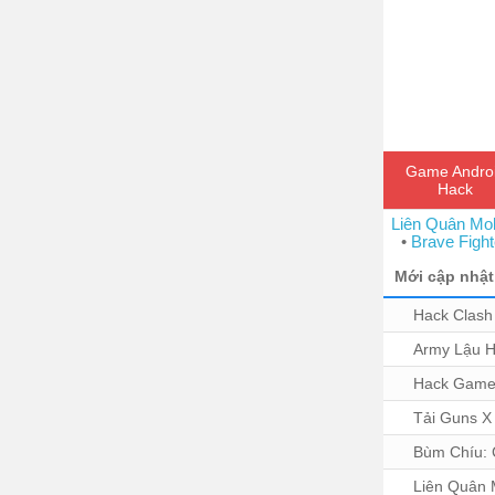
Game Andro
Hack
Liên Quân Mob
•
Brave Fight
Mới cập nhật
Hack Clash
Army Lậu H
Hack Game
Tải Guns X
Bùm Chíu: 
Liên Quân Mo