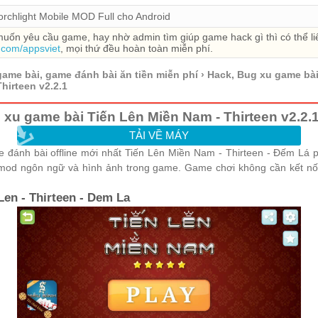
orchlight Mobile MOD Full cho Android
uốn yêu cầu game, hay nhờ admin tìm giúp game hack gì thì có thể liên
.com/appsviet
, mọi thứ đều hoàn toàn miễn phí.
game bài, game đánh bài ăn tiền miễn phí
›
Hack, Bug xu game bài
Thirteen v2.2.1
xu game bài Tiến Lên Miền Nam - Thirteen v2.2.
TẢI VỀ MÁY
 đánh bài offline mới nhất Tiến Lên Miền Nam - Thirteen - Đếm Lá 
, mod ngôn ngữ và hình ảnh trong game. Game chơi không cần kết nố
en - Thirteen - Dem La