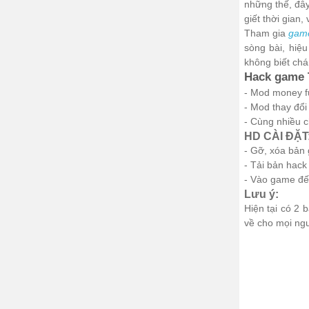
những thế, đây
giết thời gian
Tham gia
game
sòng bài, hiê
không biết cha
Hack game T
- Mod money ful
- Mod thay đổi
- Cùng nhiều c
HD CÀI ĐẶT
- Gỡ, xóa bản 
- Tải bản hack
- Vào game đế
Lưu ý:
Hiện tại có 
về cho mọi ngư