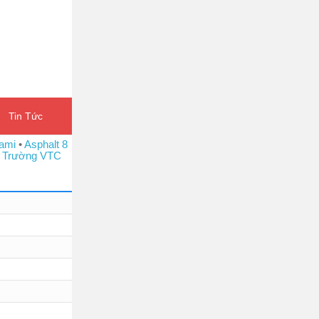
Tin Tức
ami
•
Asphalt 8
 Trường VTC