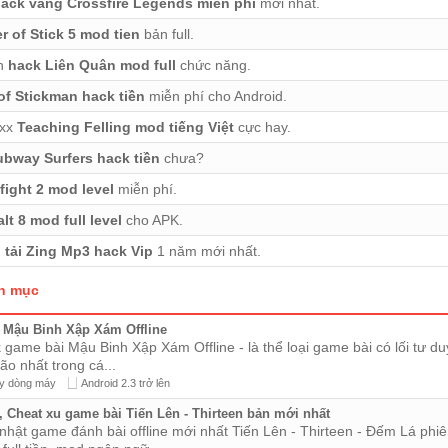
ack vang Crossfire Legends mien phi
mới nhất.
r of Stick 5 mod tien
bản full.
̉n
hack Liên Quân mod full
chức năng.
f Stickman hack tiền
miễn phí cho Android.
xxx
Teaching Felling mod tiếng Việt
cực hay.
bway Surfers hack tiền
chưa?
ight 2 mod level
miễn phí.
lt 8 mod full level
cho APK.
m
tải Zing Mp3 hack Vip
1 năm mới nhất.
n mục
Mậu Binh Xập Xám Offline
game bài Mậu Binh Xập Xám Offline - là thể loại game bài có lối tư du
não nhất trong cá...
y dòng máy
Android 2.3 trở lên
 Cheat xu game bài Tiến Lên - Thirteen bản mới nhất
nhật game đánh bài offline mới nhất Tiến Lên - Thirteen - Đếm Lá phi