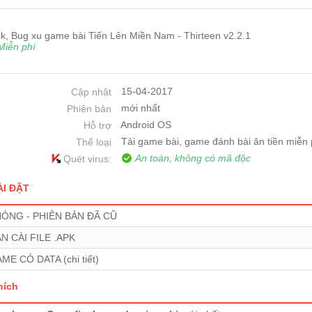
k, Bug xu game bài Tiến Lên Miền Nam - Thirteen v2.2.1
Miễn phí
15-04-2017
Cập nhật
mới nhất
Phiên bản
Android OS
Hỗ trợ
Tải game bài, game đánh bài ăn tiền miễn 
Thể loại
An toàn, không có mã độc
Quét virus:
̀I ĐẶT
ỎNG - PHIÊN BẢN ĐÃ CŨ
N CÀI FILE .APK
ME CÓ DATA (chi tiết)
ích