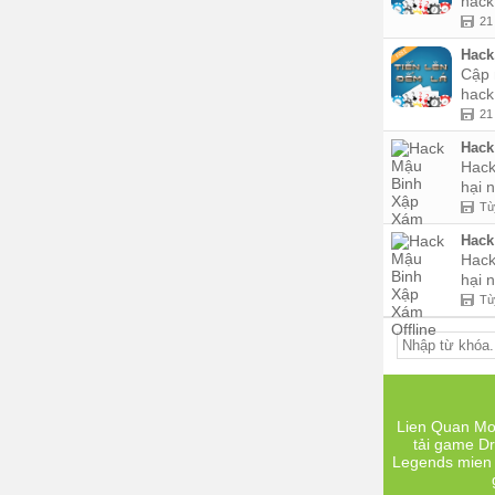
hack 
21
Hack,
Cập 
hack 
21
Hack 
Hack 
hại 
Tù
Hack 
Hack 
hại 
Tù
Lien Quan Mo
tải game
Dr
Legends mien 