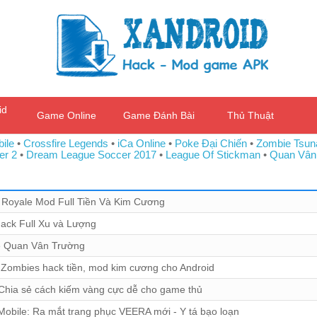
id
Game Online
Game Đánh Bài
Thủ Thuật
ile
•
Crossfire Legends
•
iCa Online
•
Poke Đại Chiến
•
Zombie Tsun
er 2
•
Dream League Soccer 2017
•
League Of Stickman
•
Quan Vân
 Royale Mod Full Tiền Và Kim Cương
ack Full Xu và Lượng
 Quan Vân Trường
 Zombies hack tiền, mod kim cương cho Android
Chia sẻ cách kiếm vàng cực dễ cho game thủ
bile: Ra mắt trang phục VEERA mới - Y tá bạo loạn