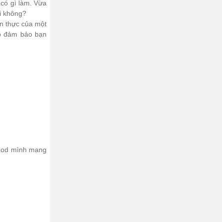
ó gì làm. Vừa
ải không?
n thực của một
p đảm bảo bạn
V mod mình mang