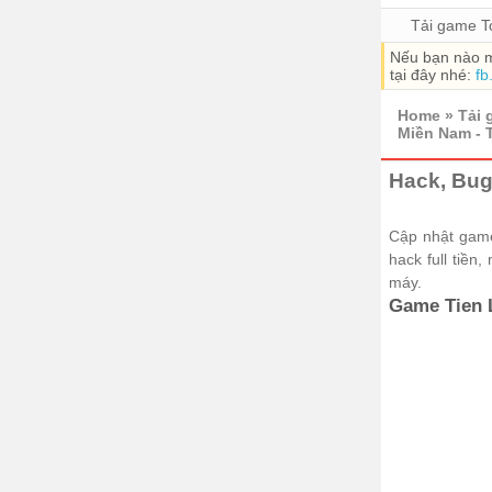
Tải game T
Nếu bạn nào m
tại đây nhé:
fb
Home
»
Tải 
Miền Nam - 
Hack, Bug 
Cập nhật game
hack full tiền
máy.
Game Tien L