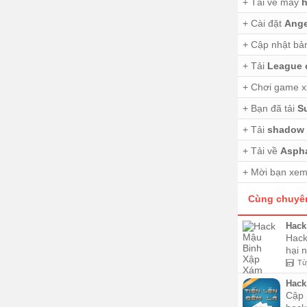
+ Tải về máy
h
+ Cài đặt
Ange
+ Cập nhật ba
+ Tải
League o
+ Chơi game 
+ Bạn đã tải
Su
+ Tải
shadow f
+ Tải về
Aspha
+ Mời bạn xe
Cùng chuyê
Hack 
Hack 
hại 
Tù
Hack,
Cập 