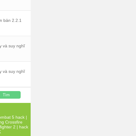
ên bản 2.2.1
y và suy nghĩ
y và suy nghĩ
Tìm
ombat 5 hack
|
ng Crossfire
fighter 2
|
hack
K