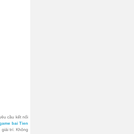
êu cầu kết nối
 game bai Tien
giải trí. Không