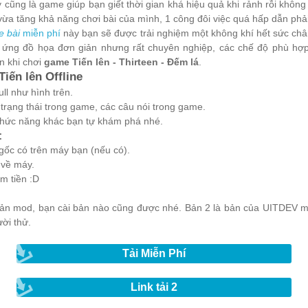
 cũng là game giúp bạn giết thời gian khá hiệu quả khi rảnh rỗi không c
, vừa tăng khả năng chơi bài của mình, 1 công đôi việc quá hấp dẫn ph
 bài
miễn phí
này bạn sẽ được trải nghiệm một không khí hết sức châ
̣u ứng đồ họa đơn giản nhưng rất chuyên nghiệp, các chế độ phù hợ
́n khi chơi
game Tiến lên - Thirteen - Đếm lá
.
iến lên Offline
l như hình trên.
 trạng thái trong game, các câu nói trong game.
hức năng khác bạn tự khám phá nhé.
:
gốc có trên máy bạn (nếu có).
 về máy.
m tiền :D
2 bản mod, bạn cài bản nào cũng được nhé. Bản 2 là bản của UITDE
ời thử.
Tải Miễn Phí
Link tải 2