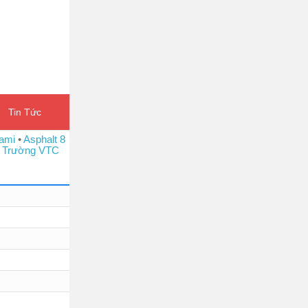
Tin Tức
ami
•
Asphalt 8
 Trường VTC