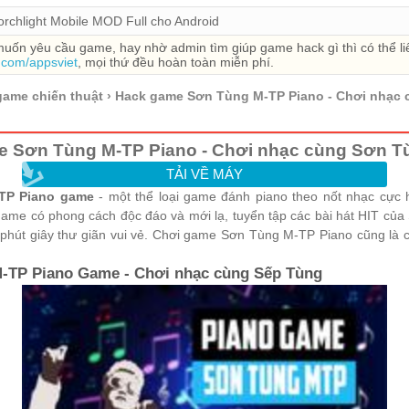
orchlight Mobile MOD Full cho Android
uốn yêu cầu game, hay nhờ admin tìm giúp game hack gì thì có thể liên
.com/appsviet
, mọi thứ đều hoàn toàn miễn phí.
 game chiến thuật
›
Hack game Sơn Tùng M-TP Piano - Chơi nhạc 
 Sơn Tùng M-TP Piano - Chơi nhạc cùng Sơn Tu
TẢI VỀ MÁY
-TP Piano game
- một thể loại game đánh piano theo nốt nhạc cực
me có phong cách độc đáo và mới lạ, tuyển tập các bài hát HIT củ
 phút giây thư giãn vui vẻ. Chơi game Sơn Tùng M-TP Piano cũng là ca
-TP Piano Game - Chơi nhạc cùng Sếp Tùng