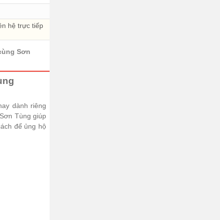
 hệ trực tiếp
cùng Sơn
̀ng
 hay dành riêng
a Sơn Tùng giúp
́ch để ủng hộ