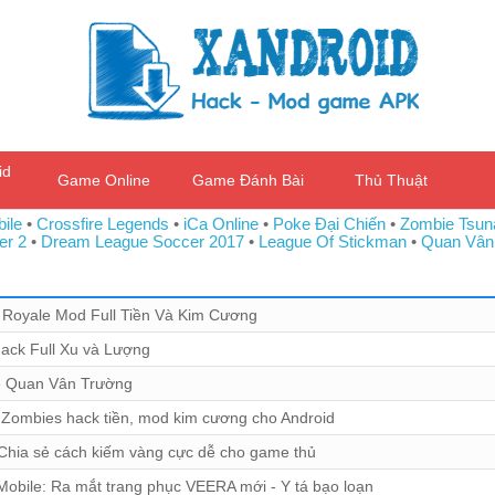
id
Game Online
Game Đánh Bài
Thủ Thuật
ile
•
Crossfire Legends
•
iCa Online
•
Poke Đại Chiến
•
Zombie Tsun
er 2
•
Dream League Soccer 2017
•
League Of Stickman
•
Quan Vân
 Royale Mod Full Tiền Và Kim Cương
ack Full Xu và Lượng
 Quan Vân Trường
 Zombies hack tiền, mod kim cương cho Android
Chia sẻ cách kiếm vàng cực dễ cho game thủ
bile: Ra mắt trang phục VEERA mới - Y tá bạo loạn