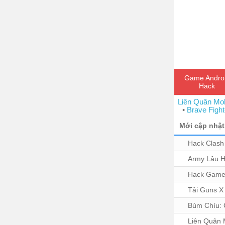
Game Andro
Hack
Liên Quân Mob
•
Brave Fight
Mới cập nhật
Hack Clash
Army Lậu H
Hack Game
Tải Guns X
Bùm Chíu: 
Liên Quân Mo