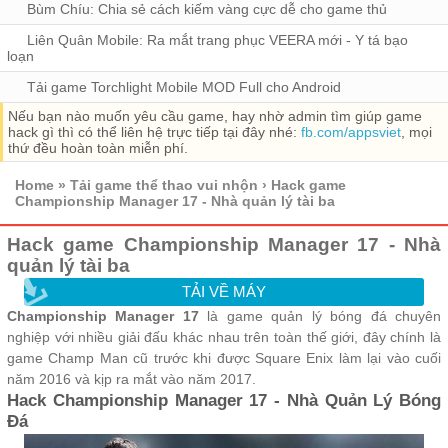
Bùm Chíu: Chia sẻ cách kiếm vàng cực dễ cho game thủ
Liên Quân Mobile: Ra mắt trang phục VEERA mới - Y tá bạo
loạn
Tải game Torchlight Mobile MOD Full cho Android
Nếu bạn nào muốn yêu cầu game, hay nhờ admin tìm giúp game
hack gì thì có thể liên hệ trực tiếp tại đây nhé:
fb.com/appsviet
, mọi
thứ đều hoàn toàn miễn phí.
Home
»
Tải game thể thao vui nhộn
›
Hack game
Championship Manager 17 - Nhà quản lý tài ba
Hack game Championship Manager 17 - Nhà
quản lý tài ba
TẢI VỀ MÁY
Championship Manager 17
là game quản lý bóng đá chuyên
nghiệp với nhiều giải đấu khác nhau trên toàn thế giới, đây chính là
game Champ Man cũ trước khi được Square Enix làm lại vào cuối
năm 2016 và kịp ra mắt vào năm 2017.
Hack Championship Manager 17 - Nhà Quản Lý Bóng
Đá