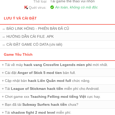
Tải game thể thao vui nhộn
Thể loại
An toàn, không có mã độc
Quét virus:
LƯU Ý VÀ CÀI ĐẶT
→
BÁO LINK HỎNG - PHIÊN BẢN ĐÃ CŨ
→
HƯỚNG DẪN CÀI FILE .APK
→
CÀI ĐẶT GAME CÓ DATA (chi tiết)
Game Yêu Thích
+ Tải về máy
hack vang Crossfire Legends mien phi
mới nhất.
+ Cài đặt
Anger of Stick 5 mod tien
bản full.
+ Cập nhật bản
hack Liên Quân mod full
chức năng.
+ Tải
League of Stickman hack tiền
miễn phí cho Android.
+ Chơi game xxx
Teaching Felling mod tiếng Việt
cực hay.
+ Bạn đã tải
Subway Surfers hack tiền
chưa?
+ Tải
shadow fight 2 mod level
miễn phí.