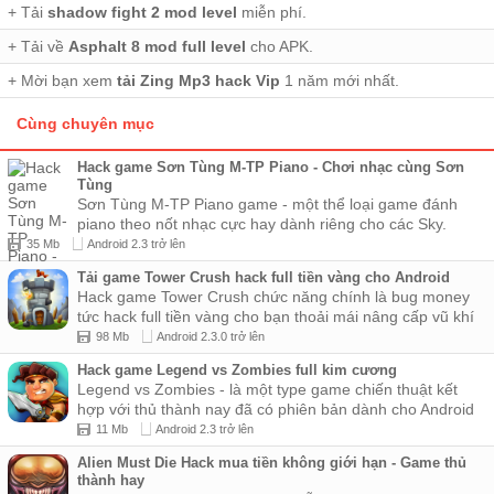
+ Tải
shadow fight 2 mod level
miễn phí.
+ Tải về
Asphalt 8 mod full level
cho APK.
+ Mời bạn xem
tải Zing Mp3 hack Vip
1 năm mới nhất.
Cùng chuyên mục
Hack game Sơn Tùng M-TP Piano - Chơi nhạc cùng Sơn
Tùng
Sơn Tùng M-TP Piano game - một thể loại game đánh
piano theo nốt nhạc cực hay dành riêng cho các Sky.
Game có phon...
35 Mb
Android 2.3 trở lên
Tải game Tower Crush hack full tiền vàng cho Android
Hack game Tower Crush chức năng chính là bug money
tức hack full tiền vàng cho bạn thoải mái nâng cấp vũ khí
thủ...
98 Mb
Android 2.3.0 trở lên
Hack game Legend vs Zombies full kim cương
Legend vs Zombies - là một type game chiến thuật kết
hợp với thủ thành nay đã có phiên bản dành cho Android
và ...
11 Mb
Android 2.3 trở lên
Alien Must Die Hack mua tiền không giới hạn - Game thủ
thành hay