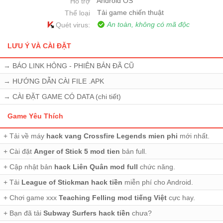
Android OS
Hỗ trợ
Tải game chiến thuật
Thể loại
An toàn, không có mã độc
Quét virus:
LƯU Ý VÀ CÀI ĐẶT
→
BÁO LINK HỎNG - PHIÊN BẢN ĐÃ CŨ
→
HƯỚNG DẪN CÀI FILE .APK
→
CÀI ĐẶT GAME CÓ DATA (chi tiết)
Game Yêu Thích
+ Tải về máy
hack vang Crossfire Legends mien phi
mới nhất.
+ Cài đặt
Anger of Stick 5 mod tien
bản full.
+ Cập nhật bản
hack Liên Quân mod full
chức năng.
+ Tải
League of Stickman hack tiền
miễn phí cho Android.
+ Chơi game xxx
Teaching Felling mod tiếng Việt
cực hay.
+ Bạn đã tải
Subway Surfers hack tiền
chưa?