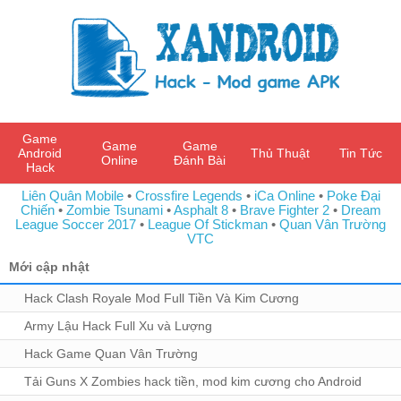
Game
Game
Game
Android
Thủ Thuật
Tin Tức
Online
Đánh Bài
Hack
Liên Quân Mobile
•
Crossfire Legends
•
iCa Online
•
Poke Đại
Chiến
•
Zombie Tsunami
•
Asphalt 8
•
Brave Fighter 2
•
Dream
League Soccer 2017
•
League Of Stickman
•
Quan Vân Trường
VTC
Mới cập nhật
Hack Clash Royale Mod Full Tiền Và Kim Cương
Army Lậu Hack Full Xu và Lượng
Hack Game Quan Vân Trường
Tải Guns X Zombies hack tiền, mod kim cương cho Android