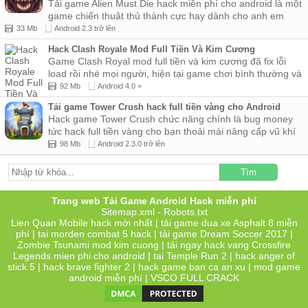
Tải game Alien Must Die hack miễn phí cho android là một
game chiến thuật thủ thành cực hay dành cho anh em
trong ...
33 Mb
Android 2.3 trở lên
Hack Clash Royale Mod Full Tiền Và Kim Cương
Game Clash Royal mod full tiền và kim cương đã fix lỗi
load rồi nhé mọi người, hiện tại game chơi bình thường và
không có lỗi...
92 Mb
Android 4.0 +
Tải game Tower Crush hack full tiền vàng cho Android
Hack game Tower Crush chức năng chính là bug money
tức hack full tiền vàng cho bạn thoải mái nâng cấp vũ khí
thủ...
98 Mb
Android 2.3.0 trở lên
Tìm
Trang web Tải Game Android Hack miễn phí
Sitemap.xml
-
Robots.txt
Lien Quan Mobile hack
mới nhất | tải
game dua xe Asphalt 8
miễn
phí |
tai morden combat 5 hack
| tải game
Dream Soccer 2017
|
Zombie Tsunami mod kim cuong
| tải ngay
hack vang Crossfire
Legends mien phi
cho android |
tai Temple Run 2
|
hack anger of
stick 5
|
hack brave fighter 2
|
hack game ban ca an xu
|
mod game
android miễn phí
|
VSCO FULL CRACK