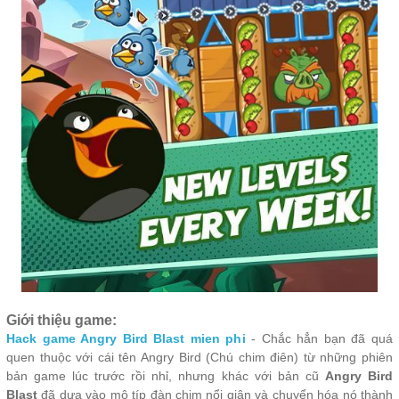
Giới thiệu game:
Hack game Angry Bird Blast mien phi
- Chắc hẳn bạn đã quá
quen thuộc với cái tên Angry Bird (Chú chim điên) từ những phiên
bản game lúc trước rồi nhỉ, nhưng khác với bản cũ
Angry Bird
Blast
đã dựa vào mô típ đàn chim nổi giận và chuyển hóa nó thành